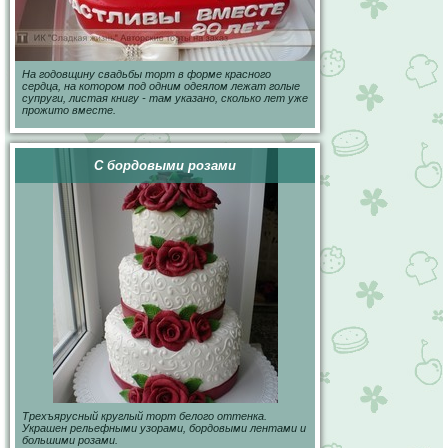
На годовщину свадьбы торт в форме красного
сердца, на котором под одним одеялом лежат голые
супруги, листая книгу - там указано, сколько лет уже
прожито вместе.
С бордовыми розами
Трехъярусный круглый торт белого оттенка.
Украшен рельефными узорами, бордовыми лентами и
большими розами.