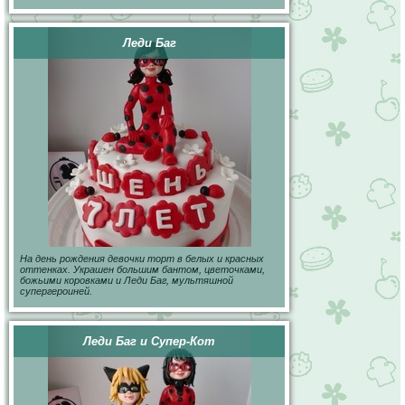
Леди Баг
На день рождения девочки торт в белых и красных
оттенках. Украшен большим бантом, цветочками,
божьими коровками и Леди Баг, мультяшной
супергероиней.
Леди Баг и Супер-Кот