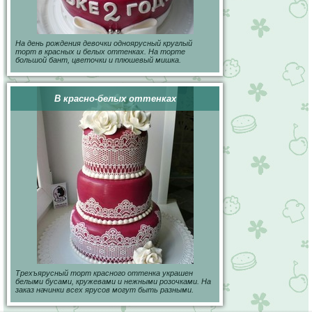
На день рождения девочки одноярусный круглый
торт в красных и белых оттенках. На торте
большой бант, цветочки и плюшевый мишка.
В красно-белых оттенках
Трехъярусный торт красного оттенка украшен
белыми бусами, кружевами и нежными розочками. На
заказ начинки всех ярусов могут быть разными.