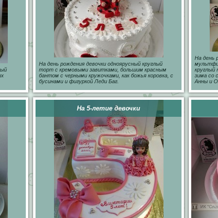
На день 
На день рождения девочки одноярусный круглый
мультфил
лый
торт с кремовыми завитками, большим красным
круглый 
ых
бантом с черными кружочками, как божья коровка, с
зима со 
бусинами и фигуркой Леди Баг.
Анны и О
На 5-летие девочки