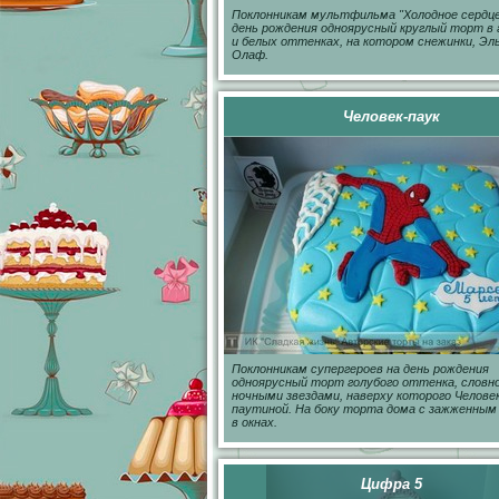
Поклонникам мультфильма "Холодное сердце
день рождения одноярусный круглый торт в
и белых оттенках, на котором снежинки, Эль
Олаф.
Человек-паук
Поклонникам супергероев на день рождения
одноярусный торт голубого оттенка, словно
ночными звездами, наверху которого Человек
паутиной. На боку торта дома с зажженным
в окнах.
Цифра 5