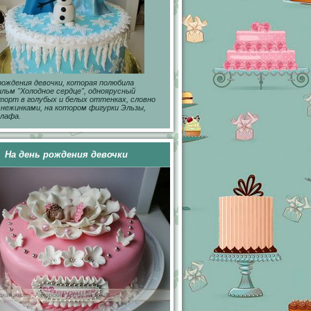
рождения девочки, которая полюбила
ьм "Холодное сердце", одноярусный
торт в голубых и белых оттенках, словно
снежинками, на котором фигурки Эльзы,
лафа.
На день рождения девочки