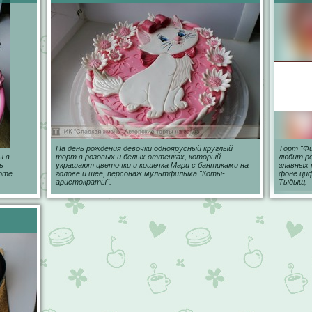
На день рождения девочки одноярусный круглый
Торт "Фи
ы в
торт в розовых и белых оттенках, который
любит р
ь
украшают цветочки и кошечка Мари с бантиками на
главных 
орте
голове и шее, персонаж мультфильма "Коты-
фоне циф
аристократы".
Тыдыщ.