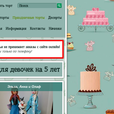
ать торт
торты
Праздничные торты
Десерты
ая
Информация
Контакты
Начинки
ья не принимает заказы с сайта онлайн!
 только по телефону!
ля девочек на 5 лет
Эльза, Анна и Олаф