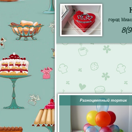
город Миас
8(9
Разноцветный тортик