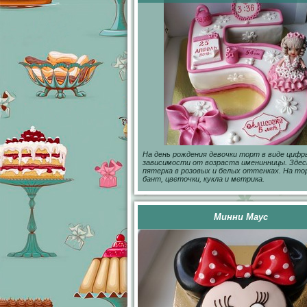
На день рождения девочки торт в виде цифр
зависимости от возраста именинницы. Здес
пятерка в розовых и белых оттенках. На т
бант, цветочки, кукла и метрика.
Минни Маус