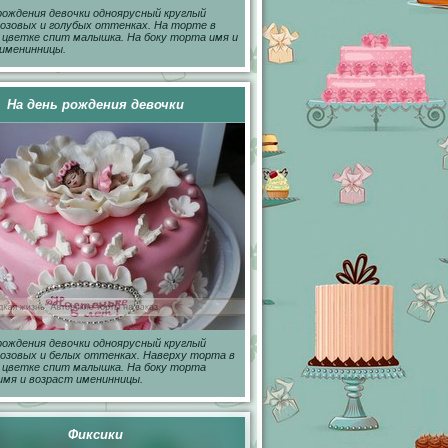
рождения девочки одноярусный круглый
озовых и голубых оттенках. На торте в
цветке спит малышка. На боку торта имя и
именинницы.
На день рождения девочки
рождения девочки одноярусный круглый
озовых и белых оттенках. Наверху торта в
 цветке спит малышка. На боку торта
имя и возраст именинницы.
Фиксики