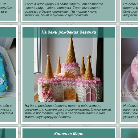
" на
Торт в виде цифры в зависимости от возраста
На день 
 голубых
именинницы - здесь пятерка. Торт выполнен в
торт в р
за и
розовых и белых оттенках. На торте кукла,
большом 
метрика, бант и бусины с цветочками.
возраст 
На день рождения девочки
 небо с
На день рождения девочки торт в виде замка с
На день 
-паук с
окошками, с крылечком со ступеньками. Около замка
торт в р
 светом
можно поставить куклу в съедобном платье или
большом
мастичную фигурку девочки.
указаны 
Кошечка Мари