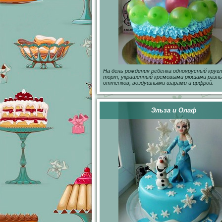
На день рождения ребенка одноярусный круг
торт, украшенный кремовыми рюшами разн
оттенков, воздушными шарами и цифрой.
Эльза и Олаф