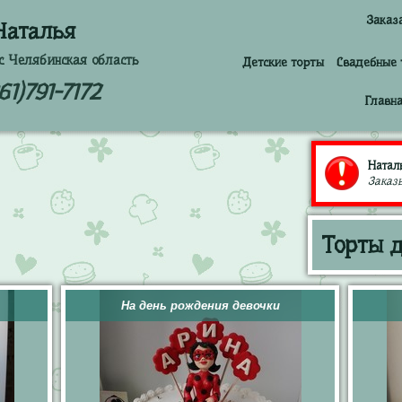
Заказ
Наталья
с Челябинская область
Детские торты
Свадебные 
61)791-7172
Главн
Натал
Заказы
Торты д
На день рождения девочки