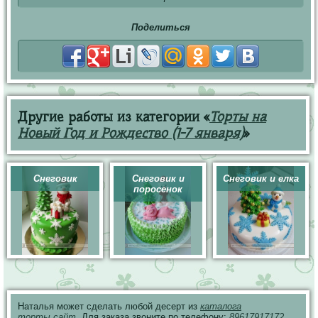
Поделиться
Другие работы из категории «
Торты на
Новый Год и Рождество (1-7 января)
»
Снеговик
Снеговик и
Снеговик и елка
поросенок
Наталья может сделать любой десерт из
каталога
торты.сайт
. Для заказа звоните по телефону:
89617917172