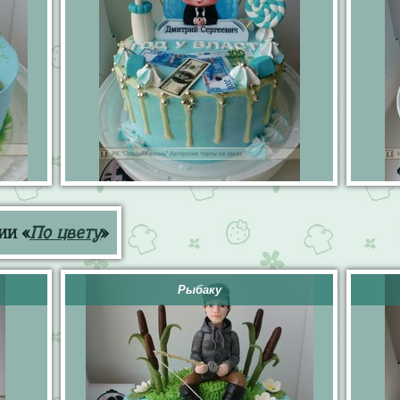
ии «
По цвету
»
Рыбаку