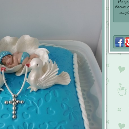
На кр
белых 
голу