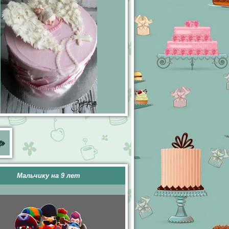
ы
»
Мальчику на 9 лет