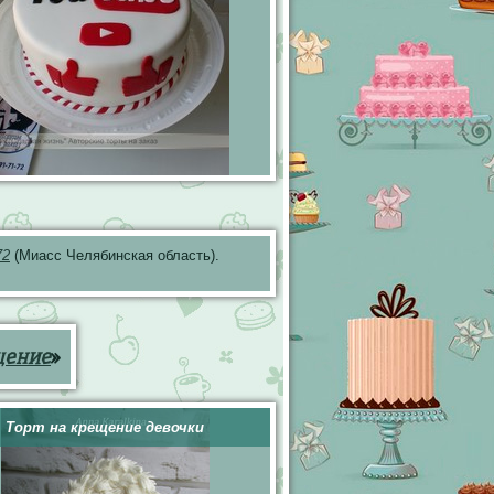
72
(Миасс Челябинская область).
щение
»
Торт на крещение девочки