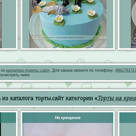
 из
каталога торты.сайт
. Для заказа звоните по телефону:
896179171
посмотреть ниже
из каталога торты.сайт категории «
Торты на кре
На крещение