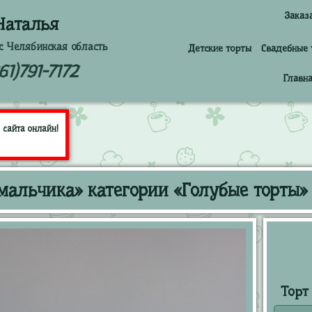
Заказ
Наталья
с Челябинская область
Детские торты
Свадебные 
61)791-7172
Главн
 сайта онлайн!
мальчика» категории «Голубые торты»
Торт