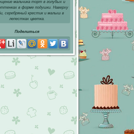
ещение мальчика торт в голубых и
оттенках в форме подушки. Наверху
би, серебряный крестик и малыш в
лепестках цветка.
Поделиться