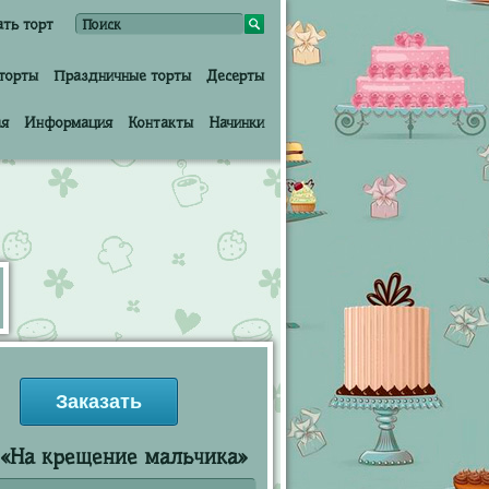
ать торт
торты
Праздничные торты
Десерты
ая
Информация
Контакты
Начинки
Заказать
 «На крещение мальчика»