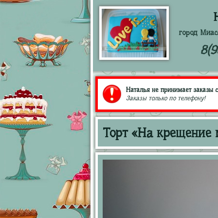
город Миас
8(9
Наталья не принимает заказы с
Заказы только по телефону!
Торт «На крещение 