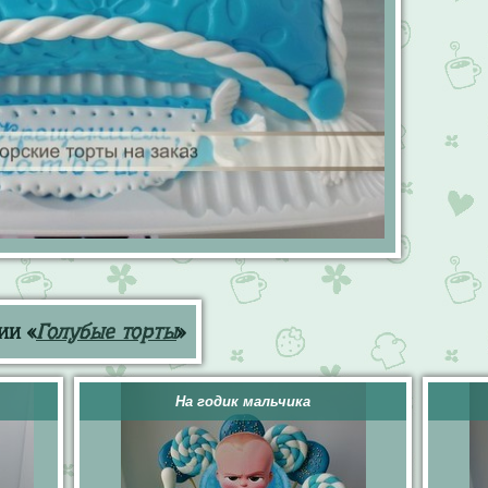
ии «
Голубые торты
»
На годик мальчика