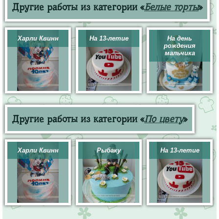
Другие работы из категории «
Белые торты
»
Харли Квинн
На 13-летие
На день
рождения
мальчика
Другие работы из категории «
По цвету
»
Харли Квинн
Рыбаку
На 13-летие