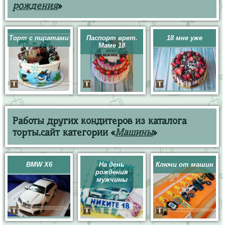
рождения
»
Торт с пиратами
Паспорт врет.
18 мне уже
Маме 18
Работы других кондитеров из каталога
торты.сайт категории «
Машины
»
BMW X6
На день
Ключи от машин
рождения
мужчины