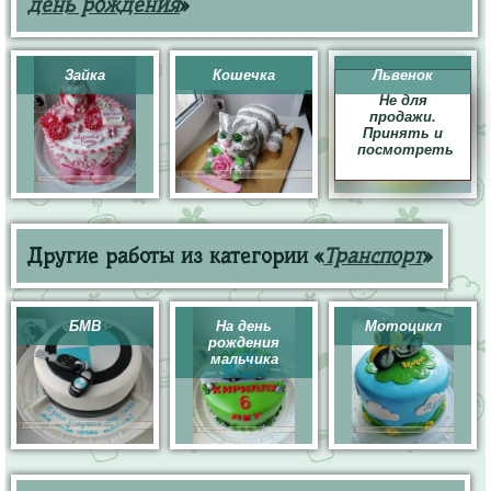
день рождения
»
Зайка
Кошечка
Львенок
Не для
продажи.
Принять и
посмотреть
Другие работы из категории «
Транспорт
»
БМВ
На день
Мотоцикл
рождения
мальчика