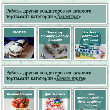
Работы других кондитеров из каталога
торты.сайт категории «
Транспорт
»
BMW X6
Военному
На день
технику к 23-ему
рождения
февраля
мужчины
Работы других кондитеров из каталога
торты.сайт категории «
Белые торты
»
Молния Маквин
Для девочки
Торт
эротический на
день рождения
подруге