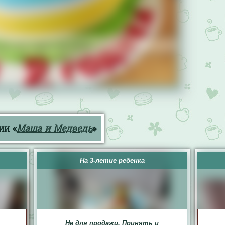
ии «
Маша и Медведь
»
На 3-летие ребенка
Не для продажи. Принять и