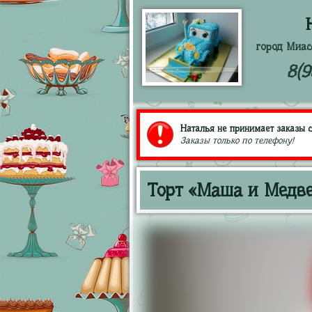
город Миас
8(9
Наталья не принимает заказы с
Заказы только по телефону!
Торт «Маша и Медве