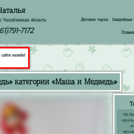
Наталья
Детские торты
Свадебные 
с Челябинская область
61)791-7172
Главн
 сайта онлайн!
дь» категории «Маша и Медведь»
Т
На де
кругл
о
мухом