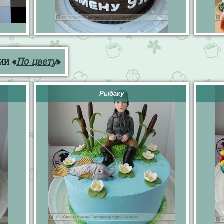
ии «
По цвету
»
Рыбаку