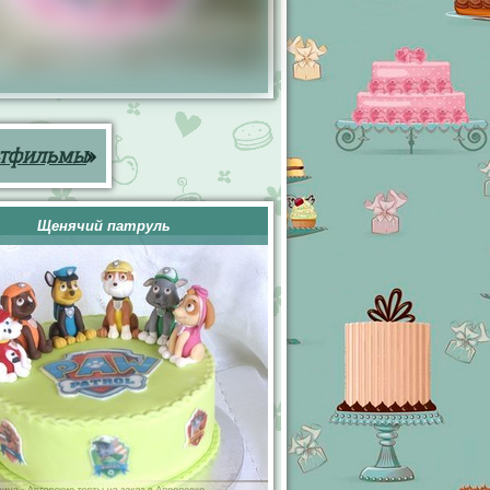
ьтфильмы
»
Щенячий патруль