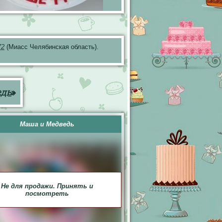
72
(Миасс Челябинская область).
едь
»
Маша и Медведь
Не для продажи. Принять и
посмотреть