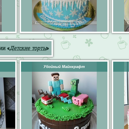
ии «
Детские торты
»
Убойный Майнкрафт