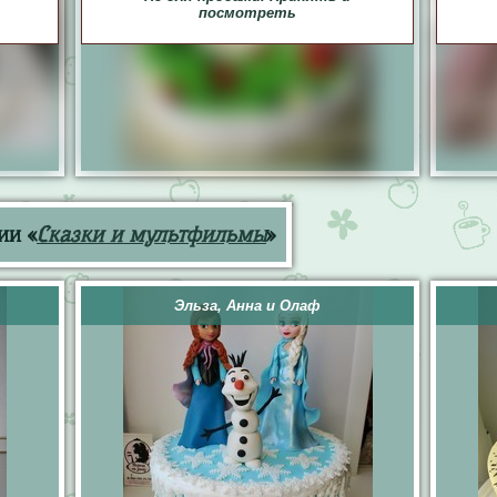
посмотреть
ии «
Сказки и мультфильмы
»
Эльза, Анна и Олаф