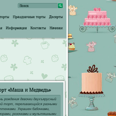
торты
Праздничные торты
Десерты
ая
Информация
Контакты
Начинки
орт «Маша и Медведь»
нь рождения девочки двухъярусный
ый торт, переливающийся разными
ттенками. Украшен бабочками,
орами, розочками и мультяшными